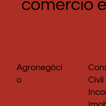
comércio e
Con
Agronegóci
Civil
o
Inc
Imob