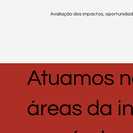
Avaliação dos impactos, oportunida
Atuamos no
áreas da in