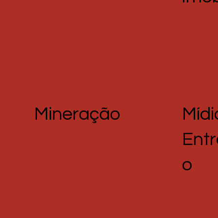
Mineração
Mídi
Ent
o