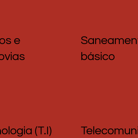
Saneamen
os e
básico
ovias
Telecomun
ologia (T.I)