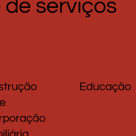
 de serviços
strução
Educação
 e
orporação
iliária