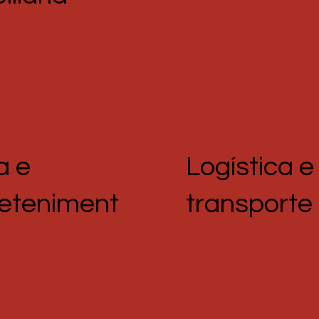
a e
Logística e
reteniment
transporte