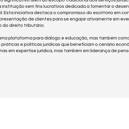
nificativo além do escopo tradicional dos serviços jurídicos
a instituição sem fins lucrativos dedicada a fomentar o desen
. Esta iniciativa destaca o compromisso do escritório em con
epresentação de clientes para se engajar ativamente em eve
o direito tributário.
 uma plataforma para diálogo e educação, mas também co
ticas e políticas jurídicas que beneficiam o cenário econôm
penas em expertise jurídica, mas também em liderança de pen