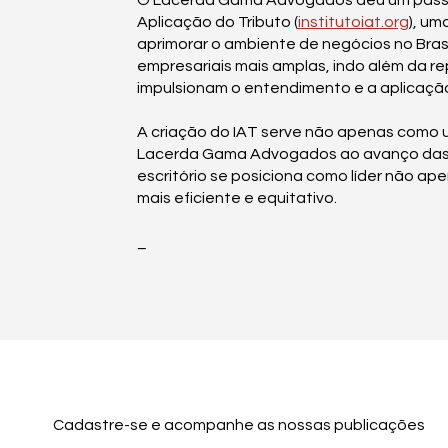
O Lacerda Gama Advogados deu um passo sig
Aplicação do Tributo (
institutoiat.org
), um
aprimorar o ambiente de negócios no Brasil
empresariais mais amplas, indo além da r
impulsionam o entendimento e a aplicação d
A criação do IAT serve não apenas como
Lacerda Gama Advogados ao avanço das prá
escritório se posiciona como líder não a
mais eficiente e equitativo.
_
Cadastre-se e acompanhe as nossas publicações