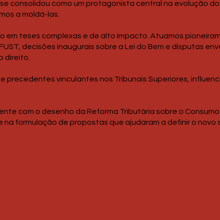
 consolidou como um protagonista central na evolução do s
mos a moldá-las.
mo em teses complexas e de alto impacto. Atuamos pioneir
FUST, decisões inaugurais sobre a Lei do Bem e disputas envo
direito.
 precedentes vinculantes nos Tribunais Superiores, influenc
ente com o desenho da Reforma Tributária sobre o Consumo
 na formulação de propostas que ajudaram a definir o novo si