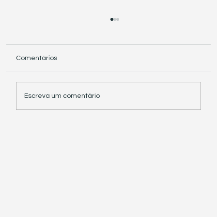
Comentários
Escreva um comentário
Receita Federal suspende exigência de
informações sobre IBS e CBS em
documentos fiscais eletrônicos