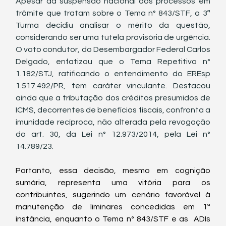
Apesar da suspensão nacional dos processos em 
trâmite que tratam sobre o Tema n° 843/STF, a 3ª 
Turma decidiu analisar o mérito da questão, 
considerando ser uma tutela provisória de urgência. 
O voto condutor, do Desembargador Federal Carlos 
Delgado, enfatizou que o Tema Repetitivo n° 
1.182/STJ, ratificando o entendimento do EREsp 
1.517.492/PR, tem caráter vinculante. Destacou 
ainda que a tributação dos créditos presumidos de 
ICMS, decorrentes de benefícios fiscais, confronta a 
imunidade recíproca, não alterada pela revogação 
do art. 30, da Lei n° 12.973/2014, pela Lei n° 
14.789/23.
Portanto, essa decisão, mesmo em cognição 
sumária, representa uma vitória para os 
contribuintes, sugerindo um cenário favorável à 
manutenção de liminares concedidas em 1ª 
instância, enquanto o Tema n° 843/STF e as  ADIs 