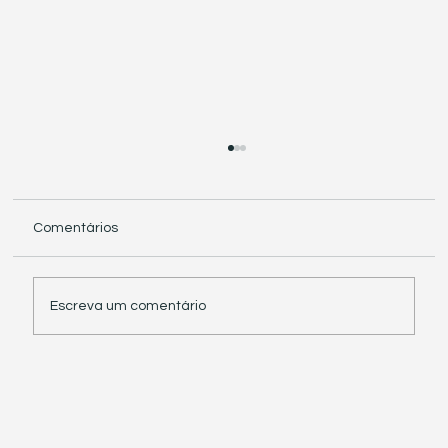
Comentários
Escreva um comentário
Receita Federal suspende exigência de
informações sobre IBS e CBS em
documentos fiscais eletrônicos