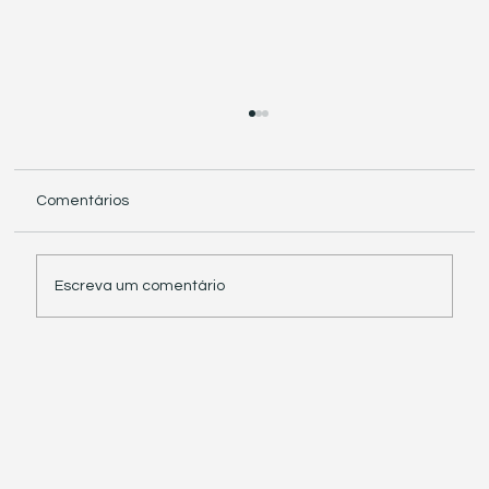
Comentários
Escreva um comentário
Receita Federal suspende exigência de
informações sobre IBS e CBS em
documentos fiscais eletrônicos