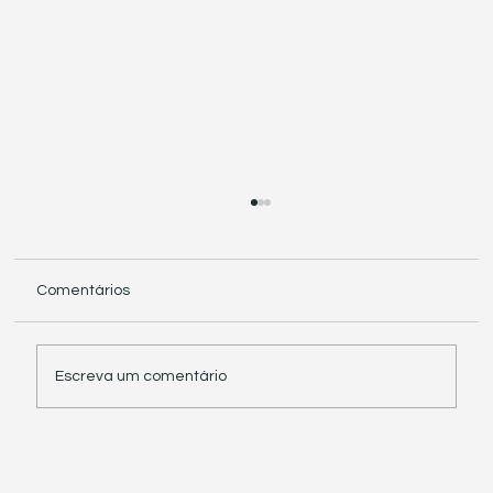
Comentários
Escreva um comentário
Receita Federal suspende exigência de
informações sobre IBS e CBS em