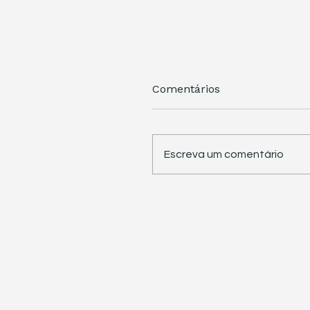
Comentários
Escreva um comentário
STJ retoma trabalhos 
pauta sete temas
repetitivos de grande
impacto tributário