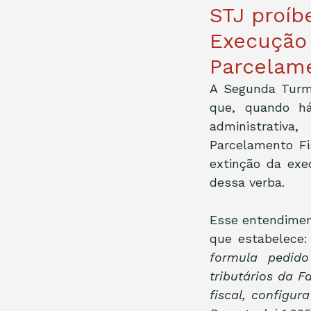
STJ proíb
Execução 
Parcelam
A Segunda Turma
que, quando há
administrativ
Parcelamento Fi
extinção da exe
dessa verba.
Esse entendimen
que estabelece:
formula pedido
tributários da 
fiscal, configur