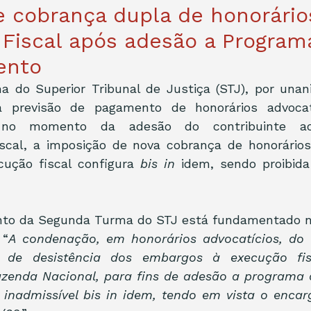
e cobrança dupla de honorári
Fiscal após adesão a Program
ento
 do Superior Tribunal de Justiça (STJ), por unanim
 previsão de pagamento de honorários advocatí
a, no momento da adesão do contribuinte a
scal, a imposição de nova cobrança de honorários 
cução fiscal configura 
bis in 
idem, sendo proibida
to da Segunda Turma do STJ está fundamentado n
 “
A condenação, em honorários advocatícios, do c
 de desistência dos embargos à execução fisc
Fazenda Nacional, para fins de adesão a programa 
a inadmissível bis in idem, tendo em vista o encar