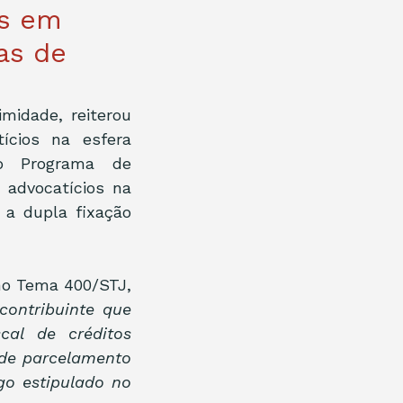
os em
as de
idade, reiterou 
cios na esfera 
o Programa de 
advocatícios na 
 a dupla fixação 
o Tema 400/STJ, 
ontribuinte que 
al de créditos 
de parcelamento 
go estipulado no 