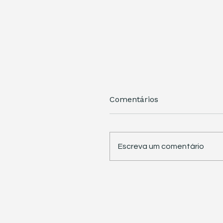
Comentários
Escreva um comentário
STJ retoma trabalhos 
pauta sete temas
repetitivos de grande
impacto tributário