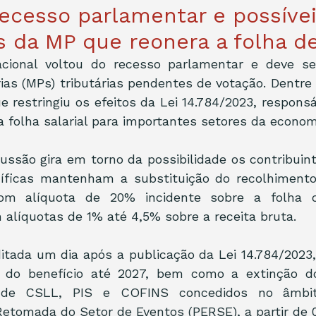
recesso parlamentar e possíve
s da MP que reonera a folha de
cional voltou do recesso parlamentar e deve se 
ias (MPs) tributárias pendentes de votação. Dentre 
e restringiu os efeitos da Lei 14.784/2023, responsáv
 folha salarial para importantes setores da economi
ussão gira em torno da possibilidade os contribuin
cíficas mantenham a substituição do recolhimento 
 com alíquota de 20% incidente sobre a folha de
 alíquotas de 1% até 4,5% sobre a receita bruta.
itada um dia após a publicação da Lei 14.784/2023
 do benefício até 2027, bem como a extinção do
o de CSLL, PIS e COFINS concedidos no âmbit
etomada do Setor de Eventos (PERSE), a partir de 0