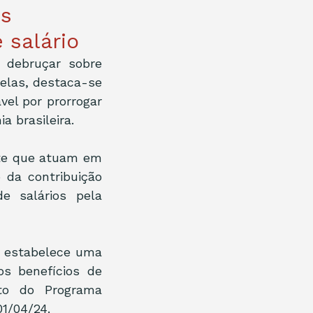
is
 salário
debruçar sobre 
elas, destaca-se 
el por prorrogar 
a brasileira.
te que atuam em 
da contribuição 
 salários pela 
, estabelece uma 
s benefícios de 
o do Programa 
1/04/24.