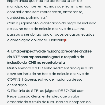
importância que não lhe pertence (e sim ao 
município competente), mas que transita em sua 
contabilidade sem representar, entretanto, 
acréscimo patrimonial.”
Com o julgamento, a aplicação da regra de inclusão 
de ISS na base de cálculo do PIS e da COFINS 
passou a ser obrigatória a todos os casos levados 
à apreciação do Poder Judiciário
[8]
. 
4. Uma perspectiva de mudança: recente análise 
do STF com repercussão geral a respeito da 
inclusão do ICMS na receita bruta
Muito embora o STJ tenha sedimentado que o ISS 
deve ser incluído na base de cálculo do PIS e da 
COFINS, há perspectiva de mudança dessa 
orientação.
O Plenário do STF, ao julgar o RE 574706 com 
Repercussão Geral, entendeu que o valor 
arrecadado a título de ICMS não se incorpora ao 