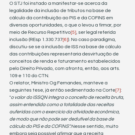
O STJ foi instado a manifestar-se acerca da 
legalidade da inclusão de tributos na base de 
cálculo da contribuição ao PIS e da COFINS em 
diversas oportunidades, o que o levou a firmar, por 
meio de Recurso Repetitivo
[5]
, ser legal referida 
inclusão (REsp 1.330.737
[6]
). No caso paradigma, 
discutiu-se se a inclusão de ISS na base de cálculo 
das contribuições representaria desvirtuação de 
conceitos de renda e faturamento estabelecidos 
pelo Direito Privado, com afronta, então, aos arts. 
109 e 110 do CTN.
O relator, Ministro Og Fernandes, manteve a 
seguintes tese, já então sedimentado na Corte
[7]
: 
"
o valor do ISSQN integra
o
conceito de receita bruta, 
assim entendida como a totalidade das receitas 
auferidas com
o
exercício da atividade econômica, 
de modo que não pode ser dedutível da base de 
cálculo do PIS
e
da COFINS".
 Nesse sentido, muito 
embora seja possível afirmar que a receita 