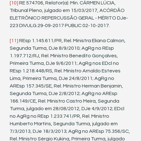
[10]
 RE 574706, Relator(a): Min. CÁRMEN LÚCIA, 
Tribunal Pleno, julgado em 15/03/2017, ACÓRDÃO 
ELETRÔNICO REPERCUSSÃO GERAL - MÉRITO DJe-
223 DIVULG 29-09-2017 PUBLIC 02-10-2017.
[11]
 REsp 1.145.611/PR, Rel. Ministra Eliana Calmon, 
Segunda Turma, DJe 8/9/2010; AgRg no REsp 
1.197.712/RJ, Rel. Ministro Benedito Gonçalves, 
Primeira Turma, DJe 9/6/2011; AgRg nos EDcl no 
REsp 1.218.448/RS, Rel. Ministro Arnaldo Esteves 
Lima, Primeira Turma, DJe 24/8/2011; AgRg no 
AREsp 157.345/SE, Rel. Ministro Herman Benjamin, 
Segunda Turma, DJe 2/8/2012; AgRg no AREsp 
166.149/CE, Rel. Ministro Castro Meira, Segunda 
Turma, julgado em 28/08/2012, DJe 4/9/2012; EDcl 
no AgRg no REsp 1.233.741/PR, Rel. Ministro 
Humberto Martins, Segunda Turma, julgado em 
7/3/2013, DJe 18/3/2013; AgRg no AREsp 75.356/SC, 
Rel. Ministro Sérgio Kukina, Primeira Turma, julgado 