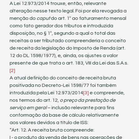
A Lei 12.973/2014 trouxe, então, relevante 
alteração nesse texto legal. Foi por ela revogada a 
menção do 
caput
 do art. 1º ao faturamento mensal 
como fato gerador dos tributos e introduzida 
disposição, no § 1º, segundo a qual o total das 
receitas a ser tributado compreenderia o conceito 
de receita da legislação do Imposto de Renda (art. 
12 do DL 1598/1977), e, ainda, os ajustes a valor 
presente de que trata o art. 183, VIII da Lei das S.A.s.
[2]
A atual definição do conceito de receita bruta 
positivada no Decreto-Lei 1598/77 foi também 
introduzida pela Lei 12.973/2014
[3]
 e compreende, 
nos termos do art. 12, 
o preço da prestação de 
serviço em geral 
– inclusão relevante para fins 
conformação da base de cálculo relativamente 
aos valores devidos a título de ISS:
“Art. 12. A receita bruta compreende:
I - o produto da venda de bens nas operações de 