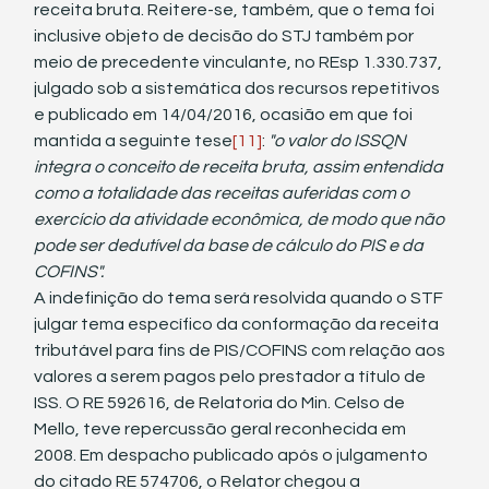
receita bruta. Reitere-se, também, que o tema foi 
inclusive objeto de decisão do STJ também por 
meio de precedente vinculante, no REsp 1.330.737, 
julgado sob a sistemática dos recursos repetitivos 
e publicado em 14/04/2016, ocasião em que foi 
mantida a seguinte tese
[11]
: 
"o valor do ISSQN 
integra
o
conceito de receita bruta, assim entendida 
como a totalidade das receitas auferidas com
o
exercício da atividade econômica, de modo que não 
pode ser dedutível da base de cálculo do PIS
e
da 
COFINS".
A indefinição do tema será resolvida quando o STF 
julgar tema específico da conformação da receita 
tributável para fins de PIS/COFINS com relação aos 
valores a serem pagos pelo prestador a título de 
ISS. O RE 592616, de Relatoria do Min. Celso de 
Mello, teve repercussão geral reconhecida em 
2008. Em despacho publicado após o julgamento 
do citado RE 574706, o Relator chegou a 