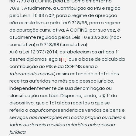
no 7/70 e a COFINS pela Lei Complementar no 
70/91. Atualmente, a Contribuição ao PIS é regida 
pela Lei n. 10.637/02, para o regime de apuração 
não cumulativa, e pela Lei 9.718/98, para o regime 
de apuração cumulativa. A COFINS, por sua vez, é 
atualmente regulada pelas Leis 10.833/2003 (não-
cumulativa) e 9.718/98 (cumulativa).
Até a Lei 12.973/2014, estabeleciam os artigos 1º 
destes diplomas legais
[1]
, que a base de cálculo da 
contribuição ao PIS e da COFINS seria o 
faturamento mensal
, assim entendido o total das 
receitas auferidas no mês pela pessoa jurídica, 
independentemente de sua denominação ou 
classificação contábil. Dispunha, ainda, o § 1º do 
dispositivo, que o total das receitas a que se 
referia o 
caput
 compreenderia às vendas de bens e 
serviços 
nas operações em conta própria ou alheia e 
todas as demais receitas auferidas pela pessoa 
jurídica
.