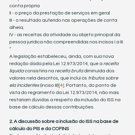
conta própria
II - o preço da prestação de serviços em geral
III - o resultado auferido nas operações de conta 
alheia; 
IV - as receitas da atividade ou objeto principal da 
pessoa jurídica não compreendidas nos incisos I a III. 
“ 
A legislação estabeleceu, ainda, com sua nova 
redação dada pela Lei 12.973/2014, que a 
receita 
líquida 
consistiria na 
receita bruta 
diminuída dos 
valores nela descritos, que inclui os 
tributos sobre 
ela incidentes 
(inciso III)
[4]
. Portanto, do ponto de 
vista do regramento da Lei 12.973/2014, não mais 
restariam dúvidas a respeito da inclusão do ISS na 
base de cálculo dessas contribuições.
2. A discussão sobre a inclusão do ISS na base de 
cálculo do PIS e da COFINS