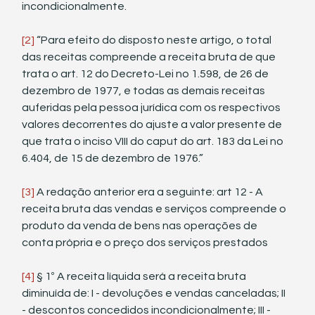
incondicionalmente.
[2]
 “Para efeito do disposto neste artigo, o total 
das receitas compreende a receita bruta de que 
trata o art. 12 do Decreto-Lei no 1.598, de 26 de 
dezembro de 1977, e todas as demais receitas 
auferidas pela pessoa jurídica com os respectivos 
valores decorrentes do ajuste a valor presente de 
que trata o inciso VIII do caput do art. 183 da Lei no 
6.404, de 15 de dezembro de 1976.”
[3]
 A redação anterior era a seguinte: art 12 - A 
receita bruta das vendas e serviços compreende o 
produto da venda de bens nas operações de 
conta própria e o preço dos serviços prestados
[4]
 § 1º A receita líquida será a receita bruta 
diminuída de: I - devoluções e vendas canceladas; II 
- descontos concedidos incondicionalmente; III - 