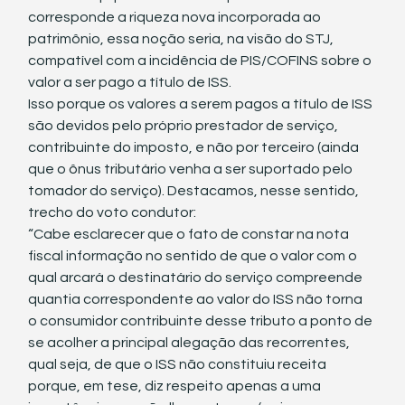
corresponde a riqueza nova incorporada ao 
patrimônio, essa noção seria, na visão do STJ, 
compatível com a incidência de PIS/COFINS sobre o 
valor a ser pago a título de ISS. 
Isso porque os valores a serem pagos a título de ISS 
são devidos pelo próprio prestador de serviço, 
contribuinte do imposto, e não por terceiro (ainda 
que o ônus tributário venha a ser suportado pelo 
tomador do serviço). Destacamos, nesse sentido, 
trecho do voto condutor:
“Cabe esclarecer que o fato de constar na nota 
fiscal informação no sentido de que o valor com o 
qual arcará o destinatário do serviço compreende 
quantia correspondente ao valor do ISS não torna 
o consumidor contribuinte desse tributo a ponto de 
se acolher a principal alegação das recorrentes, 
qual seja, de que o ISS não constituiu receita 
porque, em tese, diz respeito apenas a uma 