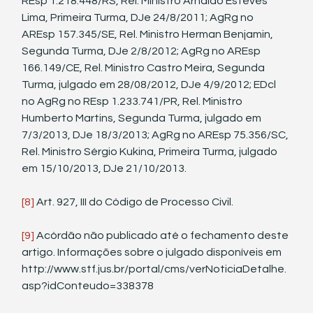
REsp 1.218.448/RS, Rel. Ministro Arnaldo Esteves 
Lima, Primeira Turma, DJe 24/8/2011; AgRg no 
AREsp 157.345/SE, Rel. Ministro Herman Benjamin, 
Segunda Turma, DJe 2/8/2012; AgRg no AREsp 
166.149/CE, Rel. Ministro Castro Meira, Segunda 
Turma, julgado em 28/08/2012, DJe 4/9/2012; EDcl 
no AgRg no REsp 1.233.741/PR, Rel. Ministro 
Humberto Martins, Segunda Turma, julgado em 
7/3/2013, DJe 18/3/2013; AgRg no AREsp 75.356/SC, 
Rel. Ministro Sérgio Kukina, Primeira Turma, julgado 
em 15/10/2013, DJe 21/10/2013.
[8]
 Art. 927, III do Código de Processo Civil.
[9]
 Acórdão não publicado até o fechamento deste 
artigo. Informações sobre o julgado disponíveis em 
http://www.stf.jus.br/portal/cms/verNoticiaDetalhe.
asp?idConteudo=338378