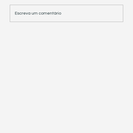
Escreva um comentário
Receita Federal suspende exigência de
informações sobre IBS e CBS em
documentos fiscais eletrônicos