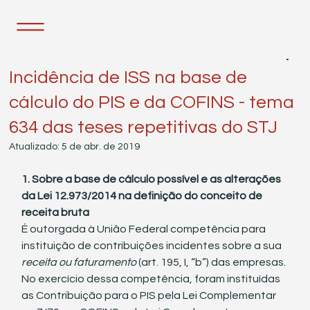
21 de fev. de 2019
10 min de leitura
Incidência de ISS na base de
cálculo do PIS e da COFINS - tema
634 das teses repetitivas do STJ
Atualizado:
5 de abr. de 2019
1. Sobre a base de cálculo possível e as alterações 
da Lei 12.973/2014 na definição do conceito de 
receita bruta
É outorgada à União Federal competência para 
instituição de contribuições incidentes sobre a sua 
receita ou faturamento
 (art. 195, I, “b”) das empresas.
No exercício dessa competência, foram instituídas 
as Contribuição para o PIS pela Lei Complementar 