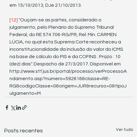
em 15/10/2013, DJe 21/10/2013.
[12]
 "Ouçam-se as partes, considerado o 
julgamento, pelo Plenário do Supremo Tribunal 
Federal, do RE 574.706-RG/PR, Rel. Min. CÁRMEN 
LÚCIA, no qual esta Suprema Corte reconheceu a 
inconstitucionalidade da inclusão do valor do ICMS 
na base de cálculo do PIS e da COFINS . Prazo : 10 
(dez) dias". Despacho de 27/3/2017. Disponível em 
http://www.stf.jus.br/portal/processo/verProcessoA
ndamento.asp?numero=592616&classe=RE-
RG&codigoClasse=0&origem=JUR&recurso=0&tipoJ
ulgamento=M
Ver tudo
Posts recentes