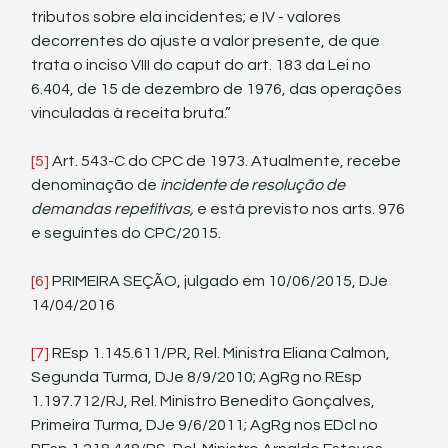
tributos sobre ela incidentes; e IV - valores 
decorrentes do ajuste a valor presente, de que 
trata o inciso VIII do caput do art. 183 da Lei no 
6.404, de 15 de dezembro de 1976, das operações 
vinculadas à receita bruta.”
[5]
 Art. 543-C do CPC de 1973. Atualmente, recebe 
denominação de 
incidente de resolução de 
demandas repetitivas, 
e está previsto nos arts. 976 
e seguintes do CPC/2015.
[6]
 PRIMEIRA SEÇÃO, julgado em 10/06/2015, DJe 
14/04/2016
[7]
 REsp 1.145.611/PR, Rel. Ministra Eliana Calmon, 
Segunda Turma, DJe 8/9/2010; AgRg no REsp 
1.197.712/RJ, Rel. Ministro Benedito Gonçalves, 
Primeira Turma, DJe 9/6/2011; AgRg nos EDcl no 