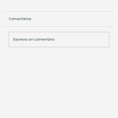
Comentários
Escreva um comentário
Receita Federal suspende exigência de
informações sobre IBS e CBS em
documentos fiscais eletrônicos