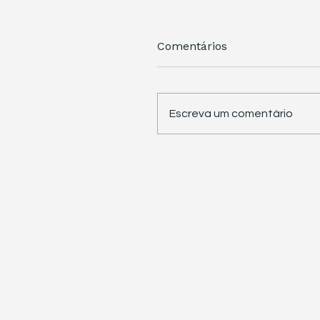
Comentários
Escreva um comentário
STJ retoma trabalhos 
pauta sete temas
repetitivos de grande
impacto tributário