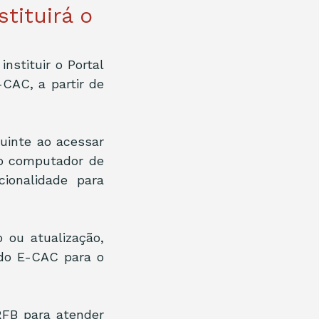
tituirá o
nstituir o Portal 
CAC, a partir de 
uinte ao acessar 
o computador de 
onalidade para 
 ou atualização, 
o E-CAC para o 
FB para atender 