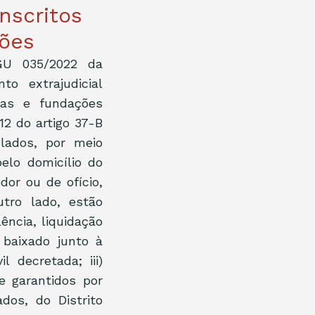
nscritos
ções
GU 035/2022 da 
o extrajudicial 
ias e fundações 
2 do artigo 37-B 
ados, por meio 
lo domicílio do 
or ou de ofício, 
ro lado, estão 
ncia, liquidação 
baixado junto à 
 decretada; iii) 
e garantidos por 
os, do Distrito 