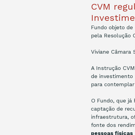
CVM regu
Investime
Fundo objeto de b
pela Resolução 
Viviane Câmara S
A Instrução CVM
de investimento 
para contemplar 
O Fundo, que já h
captação de rec
infraestrutura, 
fonte dos rendim
pessoas físicas