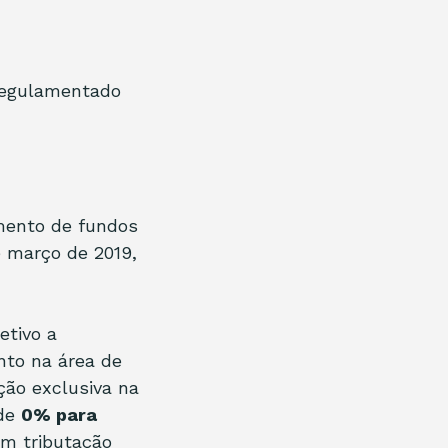
 regulamentado 
mento de fundos 
 março de 2019, 
etivo a 
nto na área de 
ção exclusiva na 
de 
0% para 
om tributação 