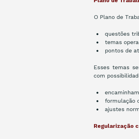
Plano de Trabal
O Plano de Traba
questões tri
temas opera
pontos de at
Esses temas ser
com possibilidad
encaminhame
formulação 
ajustes norm
Regularização c