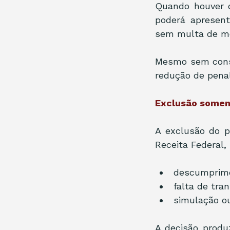
Quando houver c
poderá apresen
sem multa de mo
Mesmo sem conse
redução de penal
Exclusão somen
A exclusão do p
Receita Federal,
descumprime
falta de tra
simulação o
A decisão produz