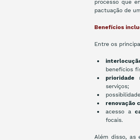
processo que env
pactuação de um 
Benefícios inclu
Entre os princip
interlocuçã
benefícios fi
prioridade
 
serviços;
possibilidad
renovação c
acesso a 
c
focais.
Além disso, as 