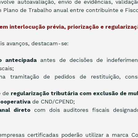
olve autoavaliação, envio de evidências, validaçã
Plano de Trabalho anual entre contribuinte e Fisco
em interlocução prévia, priorização e regularizaç
ais avanços, destacam-se:
o antecipada
 antes de decisões de indeferimen
scais;
na tramitação de pedidos de restituição, cons
e de 
regularização tributária com exclusão de mu
ooperativa
 de CND/CPEND;
anal direto
 com dois auditores fiscais designa
empresas certificadas poderão utilizar a marca Con