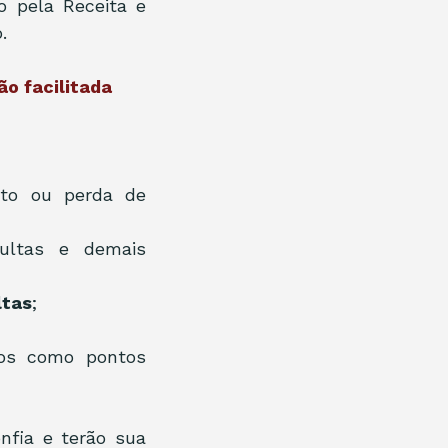
o pela Receita e 
.
ão facilitada
to ou perda de 
ultas e demais 
ltas
;
dos como pontos 
fia e terão sua 