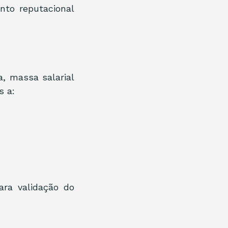
to reputacional 
a, massa salarial 
s a:
ra validação do 