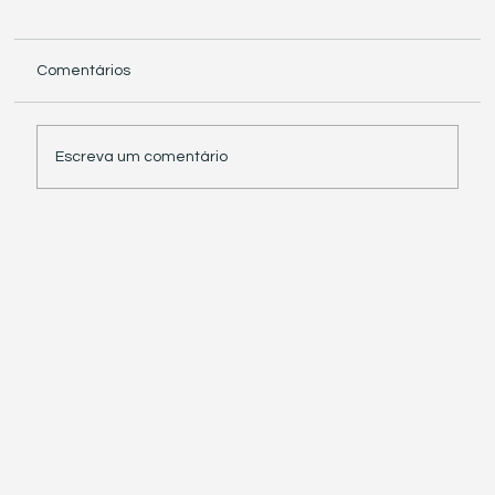
Comentários
Escreva um comentário
Receita Federal suspende exigência de
informações sobre IBS e CBS em
documentos fiscais eletrônicos