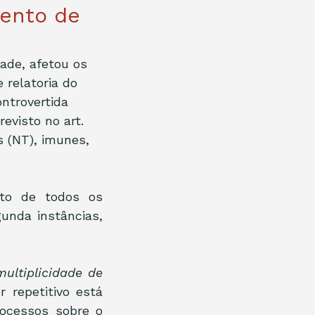
mento de
ade, afetou os 
e relatoria do 
ntrovertida 
evisto no art. 
s (NT), imunes, 
to de todos os 
nda instâncias, 
ultiplicidade de 
r repetitivo está 
ocessos sobre o 