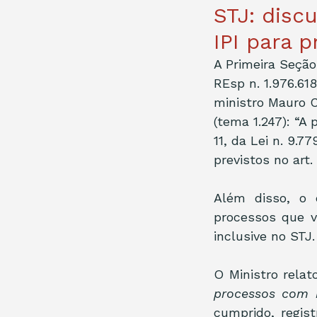
STJ: disc
IPI para 
A Primeira Seção
REsp n. 1.976.618
ministro Mauro C
(tema 1.247): “A 
11, da Lei n. 9.
previstos no art.
Além disso, o 
processos que v
inclusive no STJ.
O Ministro relat
processos com i
cumprido, regis