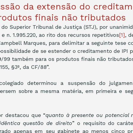
ussão da extensão do credita
produtos finais não tributados
 do Superior Tribunal de Justiça (STJ), por unanimid
 e n. 1.995.220, ao rito dos recursos repetitivos
[1]
, d
ampbell Marques, para delimitar a seguinte tese co
possibilidade de se estender o creditamento de IPI pr
779/99 também para os produtos finais não tributado
 155, §3º, da CF/88”.
colegiado determinou a suspensão do julgamen
ersem sobre a mesma matéria, em primeira e segu
or destacou que “
quanto à presente ou potencial m
dêntica questão de direito
”
o
requisito do caráte
trado apenas em seu gabinete ao menos cinco pr