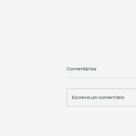
Comentários
Escreva um comentário
STJ retoma trabalhos 
pauta sete temas
repetitivos de grande
impacto tributário