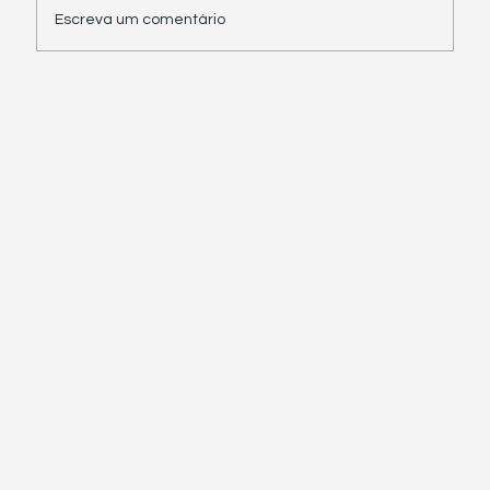
Escreva um comentário
Receita Federal suspende exigência de
informações sobre IBS e CBS em
documentos fiscais eletrônicos