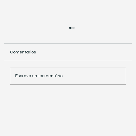
Comentários
Escreva um comentário
Receita Federal suspende exigência de
informações sobre IBS e CBS em
documentos fiscais eletrônicos