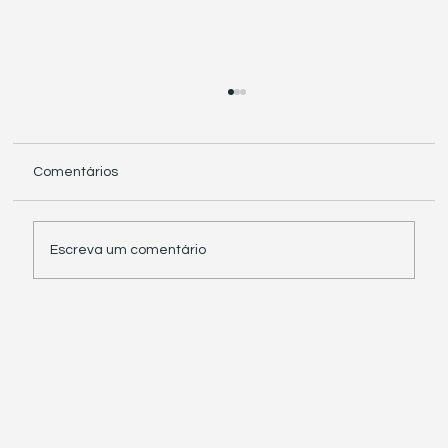
Comentários
Escreva um comentário
Receita Federal suspende exigência de
informações sobre IBS e CBS em
documentos fiscais eletrônicos