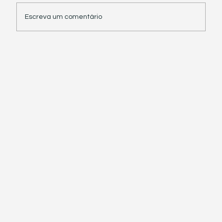
Escreva um comentário
Receita Federal suspende exigência de
informações sobre IBS e CBS em
documentos fiscais eletrônicos