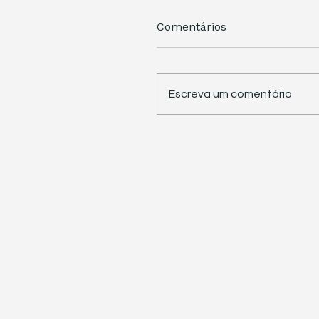
Comentários
Escreva um comentário
STJ retoma trabalhos 
pauta sete temas
repetitivos de grande
impacto tributário