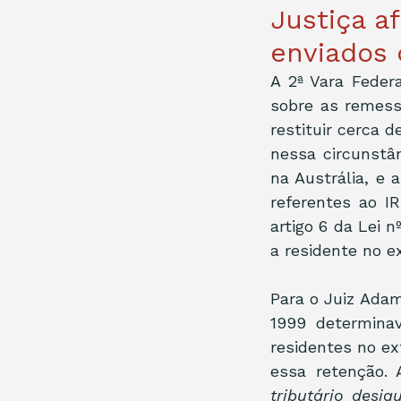
Justiça a
enviados 
A 2ª Vara Feder
sobre as remessa
restituir cerca d
nessa circunstân
na Austrália, e 
referentes ao IR
artigo 6 da Lei n
a residente no ex
Para o Juiz Ada
1999 determina
residentes no ex
essa retenção. 
tributário desig