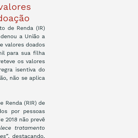
valores
 doação
o de Renda (IR) 
ndenou a União a 
re valores doados 
l para sua filha 
eteve os valores 
egra isentiva do 
ão, não se aplica 
 Renda (RIR) de 
os por pessoas 
e 2018 não prevê 
lece tratamento 
es”
, destacando, 