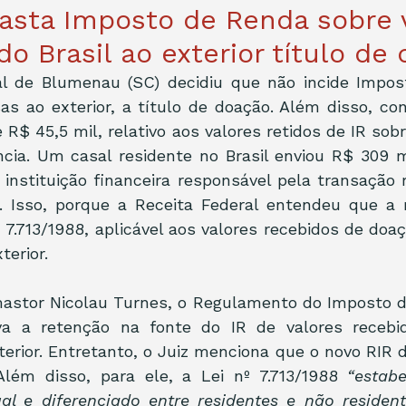
fasta Imposto de Renda sobre 
do Brasil ao exterior título de
al de Blumenau (SC) decidiu que não incide Impost
s ao exterior, a título de doação. Além disso, co
e R$ 45,5 mil, relativo aos valores retidos de IR sob
cia. Um casal residente no Brasil enviou R$ 309 mi
a instituição financeira responsável pela transação r
. Isso, porque a Receita Federal entendeu que a r
º 7.713/1988, aplicável aos valores recebidos de doaç
terior. 
mastor Nicolau Turnes, o Regulamento do Imposto de
va a retenção na fonte do IR de valores recebid
terior. Entretanto, o Juiz menciona que o novo RIR d
Além disso, para ele, a Lei nº 7.713/1988 
“estabe
ual e diferenciado entre residentes e não resident