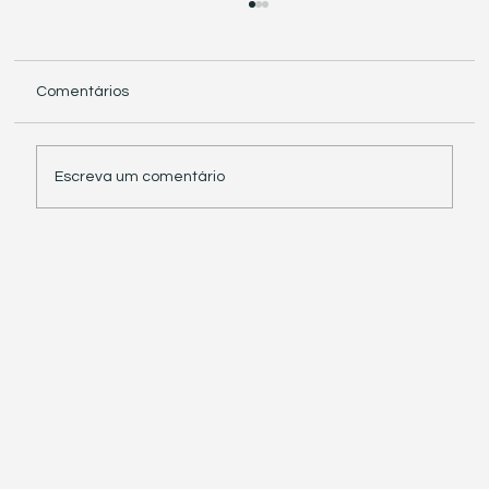
Comentários
Escreva um comentário
Receita Federal suspende exigência de
informações sobre IBS e CBS em
documentos fiscais eletrônicos