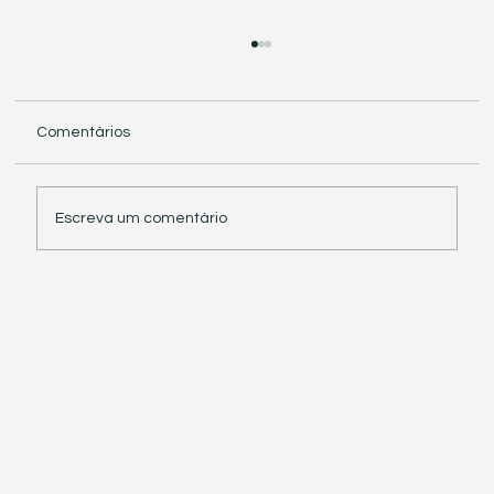
Comentários
Escreva um comentário
Receita Federal suspende exigência de
informações sobre IBS e CBS em
documentos fiscais eletrônicos