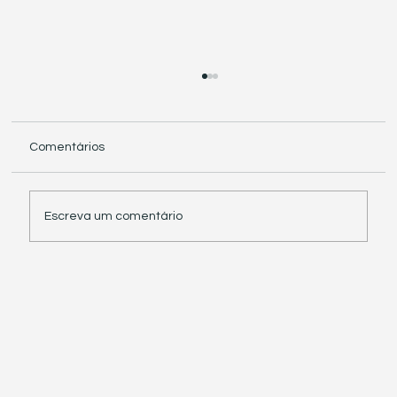
Comentários
Escreva um comentário
Receita Federal suspende exigência de
informações sobre IBS e CBS em
documentos fiscais eletrônicos