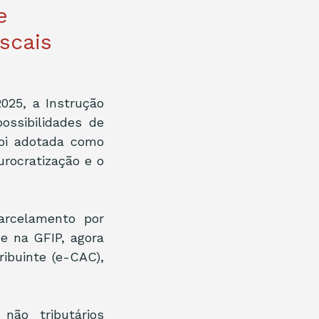
e
scais
025, a Instrução 
ssibilidades de 
oi adotada como 
rocratização e o 
arcelamento por 
 na GFIP, agora 
ibuinte (e-CAC), 
o tributários 