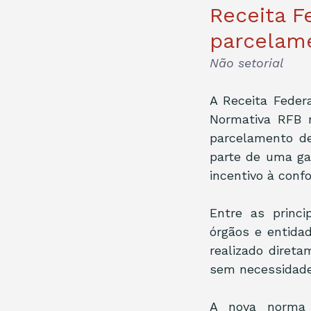
Receita F
parcelame
Não setorial
A Receita Federa
Normativa RFB n
parcelamento de
parte de uma gam
incentivo à conf
Entre as princi
órgãos e entida
realizado direta
sem necessidade
A nova norma 