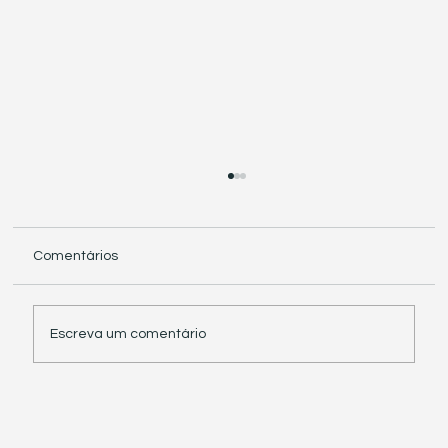
Comentários
Escreva um comentário
Receita Federal suspende exigência de
informações sobre IBS e CBS em
documentos fiscais eletrônicos