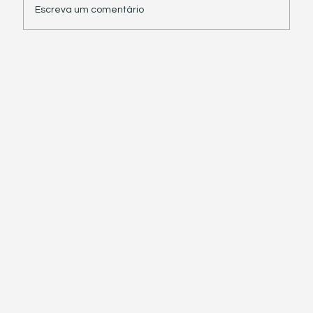
Escreva um comentário
Receita Federal suspende exigência de
informações sobre IBS e CBS em
documentos fiscais eletrônicos