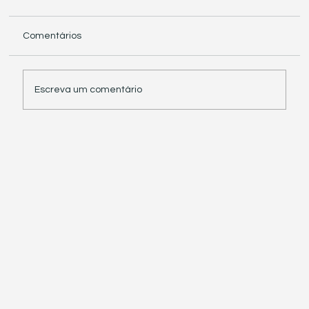
Comentários
Escreva um comentário
Receita Federal suspende exigência de
informações sobre IBS e CBS em
documentos fiscais eletrônicos