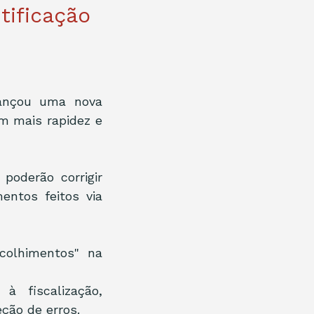
tificação
ançou uma nova 
 mais rapidez e 
oderão corrigir 
ntos feitos via 
olhimentos" na 
 fiscalização, 
ção de erros.