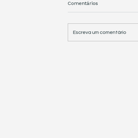
Comentários
Escreva um comentário
STJ retoma trabalhos 
pauta sete temas
repetitivos de grande
impacto tributário