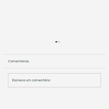
Comentários
Escreva um comentário
Receita Federal suspende exigência de
informações sobre IBS e CBS em
documentos fiscais eletrônicos