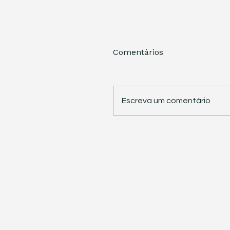
Comentários
Escreva um comentário
STJ retoma trabalhos 
pauta sete temas
repetitivos de grande
impacto tributário