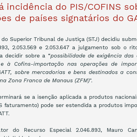
rá incidência do PIS/COFINS so
es de países signatários do G
 do Superior Tribunal de Justiça (STJ) decidiu subm
893, 2.053.569 e 2.053.647 a julgamento sob o rito
a decidir sobre a “
possibilidade de exigência das 
 e à Cofins-importação nas operações de import
GATT, sobre mercadorias e bens destinados a con
o na Zona Franca de Manaus (ZFM)
".
erminará se a isenção aplicada a produtos nacionai
 faturamento) pode ser estendida a produtos impor
ATT.
ator do Recurso Especial 2.046.893, Mauro Cam