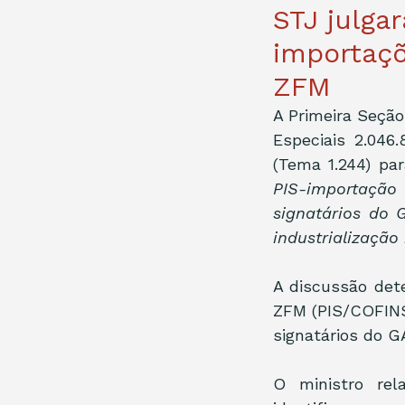
STJ julga
importaçõ
ZFM
A Primeira Seção
Especiais 2.046.
(Tema 1.244) par
PIS-importação
signatários do 
industrializaçã
A discussão det
ZFM (PIS/COFINS
signatários do G
O ministro rel