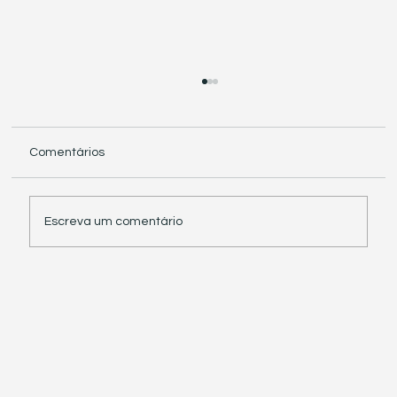
Comentários
Escreva um comentário
Receita Federal suspende exigência de
informações sobre IBS e CBS em
documentos fiscais eletrônicos