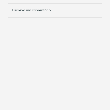
Escreva um comentário
Receita Federal suspende exigência de
informações sobre IBS e CBS em
documentos fiscais eletrônicos