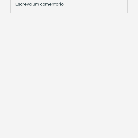
Escreva um comentário
Receita Federal suspende exigência de
informações sobre IBS e CBS em
documentos fiscais eletrônicos