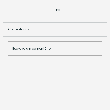
Comentários
Escreva um comentário
Receita Federal suspende exigência de
informações sobre IBS e CBS em
documentos fiscais eletrônicos