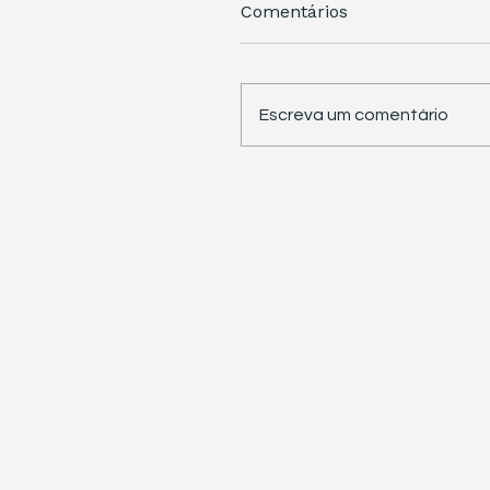
Comentários
Escreva um comentário
STJ retoma trabalhos 
pauta sete temas
repetitivos de grande
impacto tributário