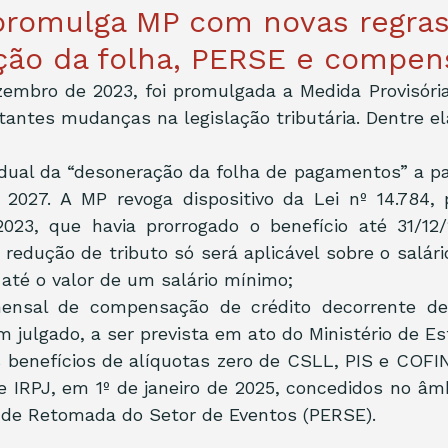
promulga MP com novas regras
ção da folha, PERSE e compen
embro de 2023, foi promulgada a Medida Provisória 
tantes mudanças na legislação tributária. Dentre e
ual da “desoneração da folha de pagamentos” a parti
2027. A MP revoga dispositivo da Lei nº 14.784, p
2023, que havia prorrogado o benefício até 31/12/
 redução de tributo só será aplicável sobre o salári
até o valor de um salário mínimo;
ensal de compensação de crédito decorrente de d
m julgado, a ser prevista em ato do Ministério de E
 benefícios de alíquotas zero de CSLL, PIS e COFINS
e IRPJ, em 1º de janeiro de 2025, concedidos no âm
 de Retomada do Setor de Eventos (PERSE).