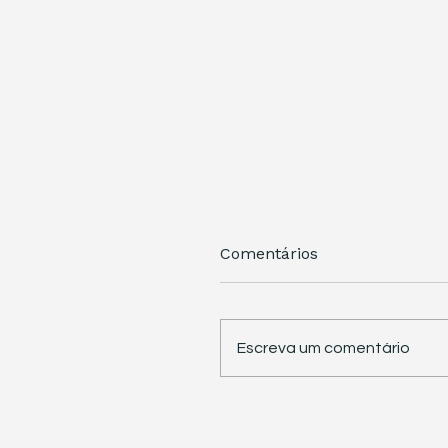
Comentários
Escreva um comentário
STJ retoma trabalhos 
pauta sete temas
repetitivos de grande