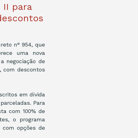
II para
descontos
eto n° 954, que 
erece uma nova 
a negociação de 
8, com descontos 
critos em dívida 
parceladas. Para 
sta com 100% de 
es, o programa 
, com opções de 