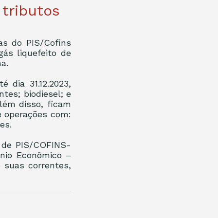
 tributos
as do PIS/Cofins 
ás liquefeito de 
a. 
dia 31.12.2023, 
es; biodiesel; e 
lém disso, ficam 
e operações com: 
es.
s de PIS/COFINS-
nio Econômico – 
suas correntes, 