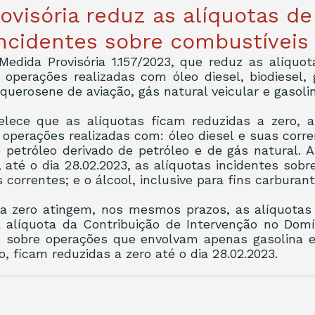
ovisória reduz as alíquotas de
incidentes sobre combustíveis
Medida Provisória 1.157/2023, que reduz as alíquot
 operações realizadas com óleo diesel, biodiesel, g
 querosene de aviação, gás natural veicular e gasolin
lece que as alíquotas ficam reduzidas a zero, até 
 operações realizadas com: óleo diesel e suas corrent
e petróleo derivado de petróleo e de gás natural. A
, até o dia 28.02.2023, as alíquotas incidentes sobr
 correntes; e o álcool, inclusive para fins carburant
a zero atingem, nos mesmos prazos, as alíquota
a alíquota da Contribuição de Intervenção no Domí
e sobre operações que envolvam apenas gasolina e 
, ficam reduzidas a zero até o dia 28.02.2023.