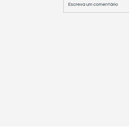
Escreva um comentário
STJ retoma trabalhos 
pauta sete temas
repetitivos de grande
impacto tributário