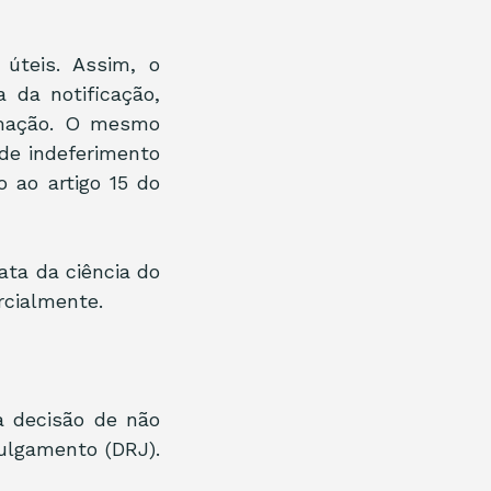
teis. Assim, o 
 da notificação, 
imação. O mesmo 
e indeferimento 
 ao artigo 15 do 
ta da ciência do 
rcialmente.
 decisão de não 
lgamento (DRJ). 