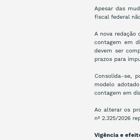
Apesar das muda
fiscal federal n
A nova redação d
contagem em dia
devem ser compu
prazos para impu
Consolida-se, p
modelo adotado 
contagem em dias
Ao alterar os p
nº 2.325/2026 re
Vigência e efeit