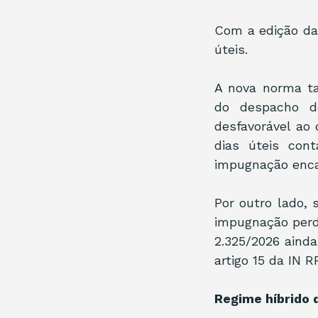
Com a edição da 
úteis.
A nova norma ta
do despacho de
desfavorável ao 
dias úteis con
impugnação enca
Por outro lado, s
impugnação perde
2.325/2026 ainda
artigo 15 da IN R
Regime híbrido 