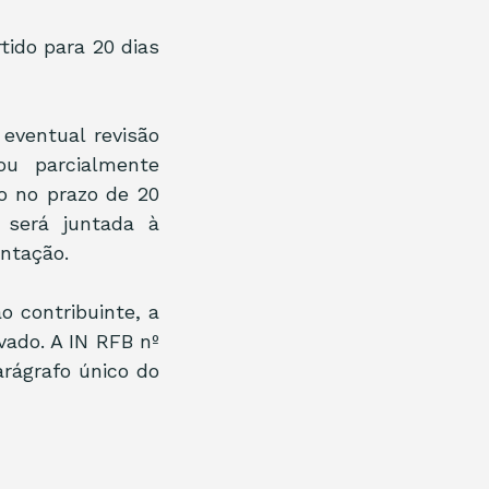
ido para 20 dias 
ventual revisão 
u parcialmente 
o no prazo de 20 
será juntada à 
ntação.
o contribuinte, a 
ado. A IN RFB nº 
rágrafo único do 