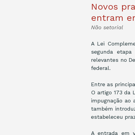
Novos pra
entram em
Não setorial
A Lei Complemen
segunda etapa 
relevantes no De
federal.
Entre as princip
O artigo 173 da 
impugnação ao au
também introduz
estabeleceu praz
A entrada em v