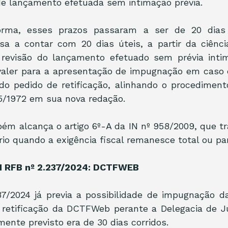
de lançamento efetuada sem intimação prévia.
ma, esses prazos passaram a ser de 20 dias ú
sa a contar com 20 dias úteis, a partir da ciência
 revisão do lançamento efetuado sem prévia int
valer para a apresentação de impugnação em caso d
 do pedido de retificação, alinhando o procedimento
5/1972 em sua nova redação.
ém alcança o artigo 6º-A da IN nº 958/2009, que tra
io quando a exigência fiscal remanesce total ou pa
IN RFB nº 2.237/2024: DCTFWEB
37/2024 já previa a possibilidade de impugnação da
retificação da DCTFWeb perante a Delegacia de Ju
mente previsto era de 30 dias corridos.