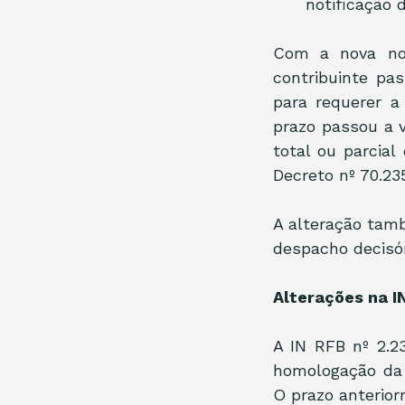
notificação 
Com a nova nor
contribuinte pas
para requerer a
prazo passou a 
total ou parcial
Decreto nº 70.23
A alteração tamb
despacho decisór
Alterações na 
A IN RFB nº 2.2
homologação da 
O prazo anterior