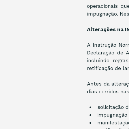
operacionais qu
impugnação. Ness
Alterações na I
A Instrução Nor
Declaração de A
incluindo regr
retificação de l
Antes da alteraç
dias corridos na
solicitação 
impugnação d
manifestaç