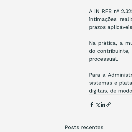
A IN RFB nº 2.32
intimações real
prazos aplicáve
Na prática, a m
do contribuinte,
processual.
Para a Administ
sistemas e plat
digitais, de mod
Posts recentes