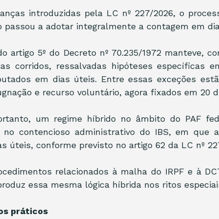
nças introduzidas pela LC nº 227/2026, o processo
ão passou a adotar integralmente a contagem em dia
o artigo 5º do Decreto nº 70.235/1972 manteve, com
s corridos, ressalvadas hipóteses específicas e
tados em dias úteis. Entre essas exceções estã
gnação e recurso voluntário, agora fixados em 20 di
ortanto, um regime híbrido no âmbito do PAF feder
no contencioso administrativo do IBS, em que a 
 úteis, conforme previsto no artigo 62 da LC nº 22
rocedimentos relacionados à malha do IRPF e à DC
produz essa mesma lógica híbrida nos ritos especiai
os práticos