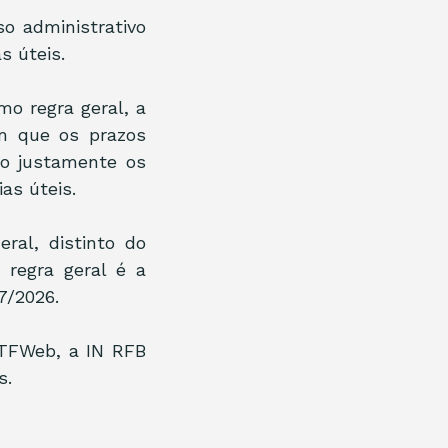
 administrativo 
s úteis.
o regra geral, a 
m que os prazos 
o justamente os 
as úteis.
al, distinto do 
regra geral é a 
7/2026.
TFWeb, a IN RFB 
s.