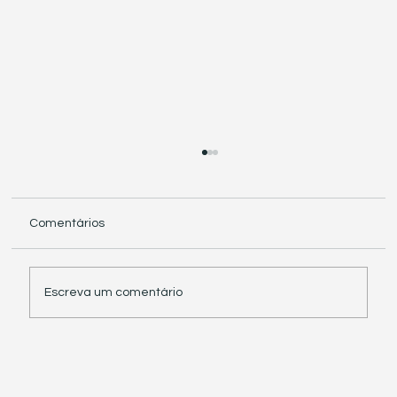
Comentários
Escreva um comentário
Receita Federal suspende exigência de
informações sobre IBS e CBS em
documentos fiscais eletrônicos