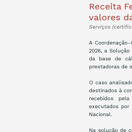
Receita F
valores d
Serviços (certif
A Coordenação-G
2026, a Solução 
da base de cál
prestadoras de s
O caso analisad
destinados à com
recebidos pela 
executados por 
Nacional.
Na solução de c