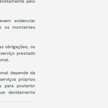
diretamente pelo 
vem evidenciar 
e os montantes 
 obrigações, os 
erviço prestado 
onal.
onal depende da 
erviços próprios 
 para posterior 
que devidamente 