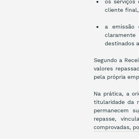
os serviços 
cliente fina
a emissão d
claramente 
destinados a
Segundo a Recei
valores repassa
pela própria emp
Na prática, a o
titularidade da 
permanecem suje
repasse, vincul
comprovadas, pod