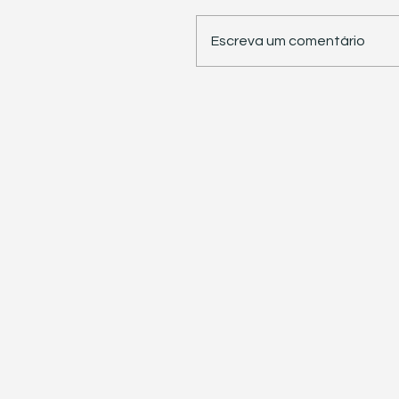
Escreva um comentário
STJ retoma trabalhos 
pauta sete temas
repetitivos de grande
impacto tributário