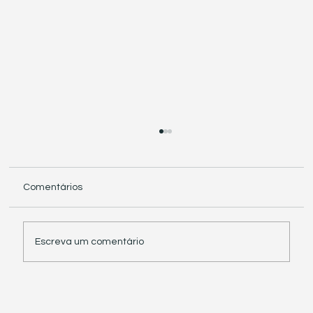
Comentários
Escreva um comentário
Receita Federal suspende exigência de
informações sobre IBS e CBS em