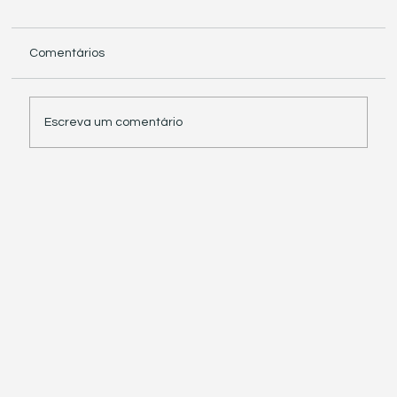
Comentários
Escreva um comentário
Receita Federal suspende exigência de
informações sobre IBS e CBS em
documentos fiscais eletrônicos