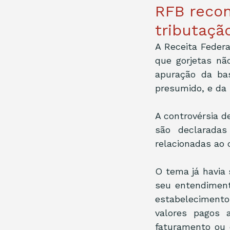
RFB recon
tributaçã
A Receita Feder
que gorjetas nã
apuração da ba
presumido, e da 
A controvérsia d
são declaradas
relacionadas ao 
O tema já havia 
seu entendiment
estabeleciment
valores pagos 
faturamento ou o