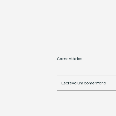
Comentários
Escreva um comentário
STJ retoma trabalhos 
pauta sete temas
repetitivos de grande
impacto tributário