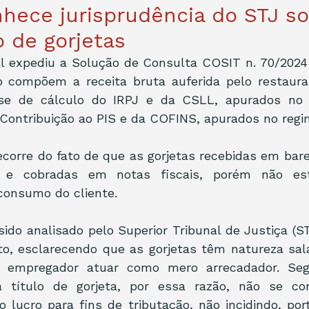
hece jurisprudência do STJ s
o de gorjetas
al expediu a Solução de Consulta COSIT n. 70/2024 
o compõem a receita bruta auferida pelo restauran
se de cálculo do IRPJ e da CSLL, apurados no r
Contribuição ao PIS e da COFINS, apurados no regi
ecorre do fato de que as gorjetas recebidas em bare
 e cobradas em notas fiscais, porém não est
consumo do cliente.
sido analisado pelo Superior Tribunal de Justiça (STJ
o, esclarecendo que as gorjetas têm natureza salar
o empregador atuar como mero arrecadador. Seg
a título de gorjeta, por essa razão, não se c
 lucro para fins de tributação, não incidindo, port