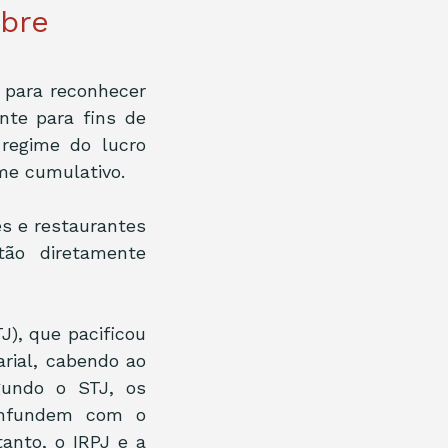
obre
para reconhecer 
te para fins de 
egime do lucro 
me cumulativo.
s e restaurantes 
ão diretamente 
), que pacificou 
ial, cabendo ao 
undo o STJ, os 
onfundem com o 
anto, o IRPJ e a 