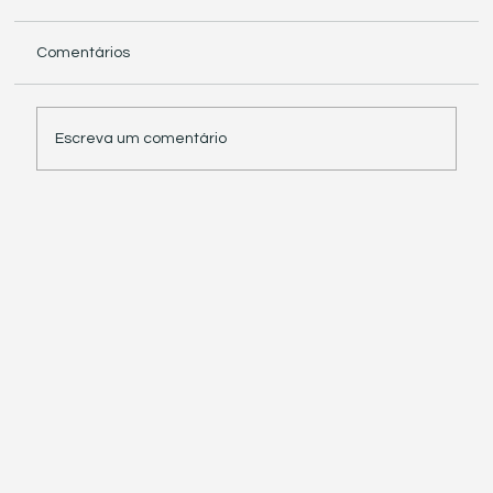
Comentários
Escreva um comentário
Receita Federal suspende exigência de
informações sobre IBS e CBS em
documentos fiscais eletrônicos