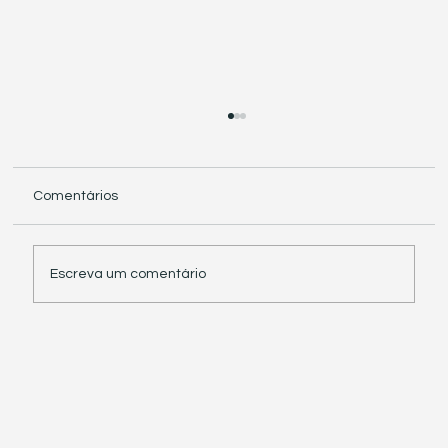
Comentários
Escreva um comentário
Receita Federal suspende exigência de
informações sobre IBS e CBS em
documentos fiscais eletrônicos