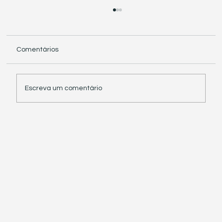
Comentários
Escreva um comentário
Receita Federal suspende exigência de
informações sobre IBS e CBS em
documentos fiscais eletrônicos