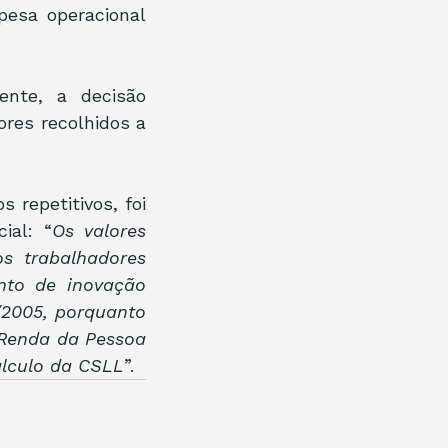
esa operacional 
nte, a decisão 
res recolhidos a 
repetitivos, foi 
ial: “
Os valores 
s trabalhadores 
nto de inovação 
/2005, porquanto 
Renda da Pessoa 
cálculo da CSLL
”.