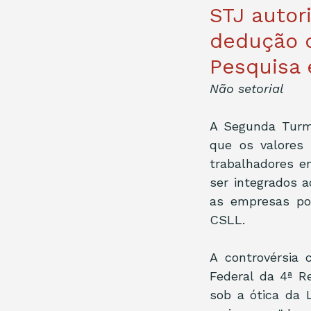
STJ autor
dedução 
Pesquisa
Não setorial
A Segunda Turma
que os valores 
trabalhadores e
ser integrados a
as empresas po
CSLL.
A controvérsia 
Federal da 4ª R
sob a ótica da L