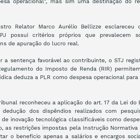
esa operacional", mas sim uma destinação do re
stro Relator Marco Aurélio Bellizze esclareceu q
IRPJ possui critérios próprios que prevalecem s
ins de apuração do lucro real.
r a sentença favorável ao contribuinte, o STJ regist
 Regulamento do Imposto de Renda (RIR) permite
ídica deduza a PLR como despesa operacional para 
ibunal reconheceu a aplicação do art. 17 da Lei do 
e dedução dos dispêndios realizados com pesquis
de inovação tecnológica classificáveis como despes
o, as restrições impostas pela Instrução Normativa RF
tar o benefício apenas a salários e encargos socia