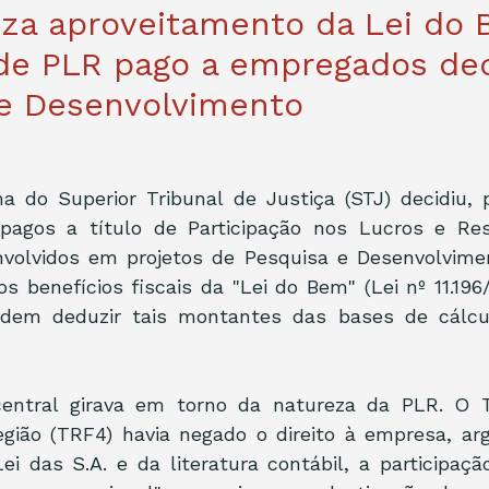
iza aproveitamento da Lei do
de PLR pago a empregados ded
 e Desenvolvimento
 do Superior Tribunal de Justiça (STJ) decidiu, p
pagos a título de Participação nos Lucros e Res
nvolvidos em projetos de Pesquisa e Desenvolvime
os benefícios fiscais da "Lei do Bem" (Lei nº 11.196/
dem deduzir tais montantes das bases de cálcul
central girava em torno da natureza da PLR. O Tr
egião (TRF4) havia negado o direito à empresa, ar
ei das S.A. e da literatura contábil, a participaçã