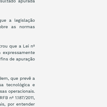
sultado apurada 
ue a legislação 
obre as normas 
rou que a Lei nº 
m expressamente 
fins de apuração 
Bem, que prevê a 
a tecnológica e 
as operacionais. 
B nº 1.187/2011, 
is, por entender 