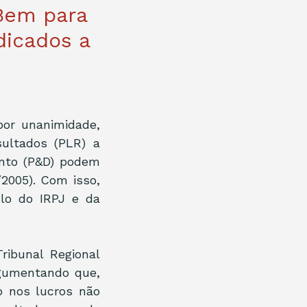
 Bem para
icados a
or unanimidade, 
ultados (PLR) a 
nto (P&D) podem 
2005). Com isso, 
o do IRPJ e da 
ibunal Regional 
gumentando que, 
o nos lucros não 