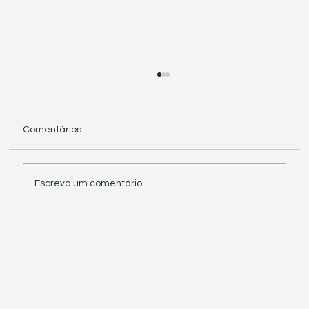
Comentários
Escreva um comentário
Receita Federal suspende exigência de
informações sobre IBS e CBS em
documentos fiscais eletrônicos