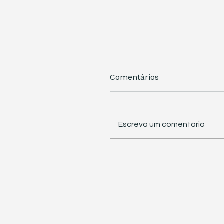
Comentários
Escreva um comentário
STJ retoma trabalhos 
pauta sete temas
repetitivos de grande
impacto tributário