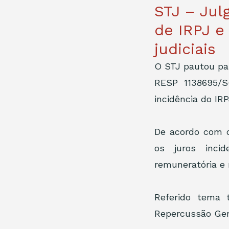
STJ – Jul
de IRPJ e
judiciais
O STJ pautou par
RESP 1138695/S
incidência do IR
De acordo com o
os juros incid
remuneratória e 
Referido tema 
Repercussão Gera